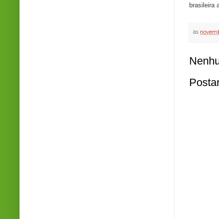
brasileir
às
novemb
Nenhu
Posta