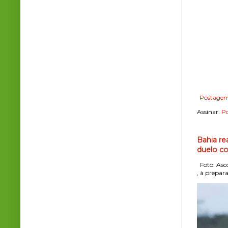
Postagem
Assinar:
Po
Bahia re
duelo co
Foto: Asco
, à prepara