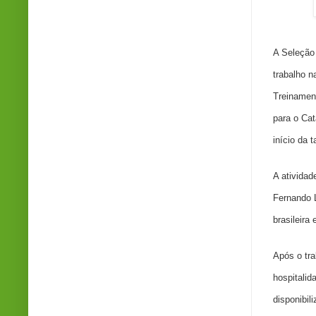
Cr
A Seleção 
trabalho n
Treinamen
para o Ca
início da t
A atividad
Fernando 
brasileira
Após o tra
hospitali
disponibil