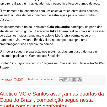
terceiro realizava uma atividade física específica fora do campo de jogo.
O treinamento foi encerrado com um coletivo tático entre duas equipes,
visando ajustes de posicionamento e estratégias para o duelo contra o
Vasco.
No departamento físico, o volante
Caio Alexandre
participou de parte das
atividades com o grupo. O atacante
Kike Olivera
realizou mais uma sessão
de trabalhos físicos, enquanto o goleiro
Léo Vieira
permaneceu em
tratamento. Já o volante
Erick
voltou ao campo e cumpriu uma
programação física especial no campo 1.
O Tricolor segue a preparação nos próximos dias em busca de mais um
resultado positivo no Campeonato Brasileiro.
Fonte:
Giro Esportivo com os Craques da Bola e ascom Bahia – Rádio Web
Sotero.
às
agosto 05, 2026
Nenhum comentário:
Atlético-MG e Santos avançam às quartas da
Copa do Brasil; competição segue nesta
quarta com quatro confrontos