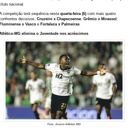
título nacional.
A competição terá sequência nesta
quarta-feira (6)
com mais quatro
confrontos decisivos:
Cruzeiro x Chapecoense
,
Grêmio x Mirassol
,
Fluminense x Vasco
e
Fortaleza x Palmeiras
.
Atlético-MG elimina o Juventude nos acréscimos
Foto: Ascom Atlético MG