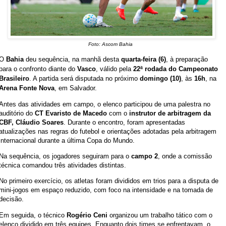
Foto: Ascom Bahia
O
Bahia
deu sequência, na manhã desta
quarta-feira (6)
, à preparação
para o confronto diante do
Vasco
, válido pela
22ª rodada do Campeonato
Brasileiro
. A partida será disputada no próximo
domingo (10)
, às
16h
, na
Arena Fonte Nova
, em Salvador.
Antes das atividades em campo, o elenco participou de uma palestra no
auditório do
CT Evaristo de Macedo
com o
instrutor de arbitragem da
CBF, Cláudio Soares
. Durante o encontro, foram apresentadas
atualizações nas regras do futebol e orientações adotadas pela arbitragem
internacional durante a última Copa do Mundo.
Na sequência, os jogadores seguiram para o
campo 2
, onde a comissão
técnica comandou três atividades distintas.
No primeiro exercício, os atletas foram divididos em trios para a disputa de
mini-jogos em espaço reduzido, com foco na intensidade e na tomada de
decisão.
Em seguida, o técnico
Rogério Ceni
organizou um trabalho tático com o
elenco dividido em três equipes. Enquanto dois times se enfrentavam, o