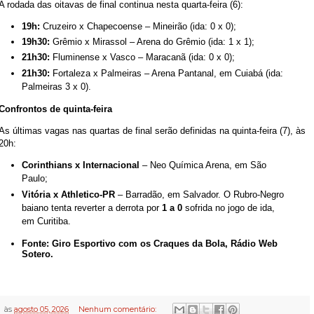
A rodada das oitavas de final continua nesta quarta-feira (6):
19h:
Cruzeiro x Chapecoense – Mineirão (ida: 0 x 0);
19h30:
Grêmio x Mirassol – Arena do Grêmio (ida: 1 x 1);
21h30:
Fluminense x Vasco – Maracanã (ida: 0 x 0);
21h30:
Fortaleza x Palmeiras – Arena Pantanal, em Cuiabá (ida:
Palmeiras 3 x 0).
Confrontos de quinta-feira
As últimas vagas nas quartas de final serão definidas na quinta-feira (7), às
20h:
Corinthians x Internacional
– Neo Química Arena, em São
Paulo;
Vitória x Athletico-PR
– Barradão, em Salvador. O Rubro-Negro
baiano tenta reverter a derrota por
1 a 0
sofrida no jogo de ida,
em Curitiba.
Fonte: Giro Esportivo com os Craques da Bola, Rádio Web
Sotero.
às
agosto 05, 2026
Nenhum comentário: