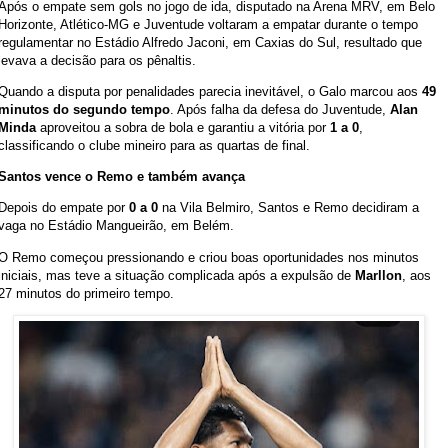
Após o empate sem gols no jogo de ida, disputado na Arena MRV, em Belo
Horizonte, Atlético-MG e Juventude voltaram a empatar durante o tempo
regulamentar no Estádio Alfredo Jaconi, em Caxias do Sul, resultado que
levava a decisão para os pênaltis.
Quando a disputa por penalidades parecia inevitável, o Galo marcou aos
49
minutos do segundo tempo
. Após falha da defesa do Juventude,
Alan
Minda
aproveitou a sobra de bola e garantiu a vitória por
1 a 0
,
classificando o clube mineiro para as quartas de final.
Santos vence o Remo e também avança
Depois do empate por
0 a 0
na Vila Belmiro, Santos e Remo decidiram a
vaga no Estádio Mangueirão, em Belém.
O Remo começou pressionando e criou boas oportunidades nos minutos
iniciais, mas teve a situação complicada após a expulsão de
Marllon
, aos
27 minutos do primeiro tempo.