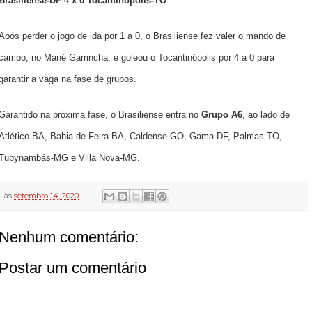
Brasiliense-DF 4 x 0 Tocantinópolis-TO
Após perder o jogo de ida por 1 a 0, o Brasiliense fez valer o mando de
campo, no Mané Garrincha, e goleou o Tocantinópolis por 4 a 0 para
garantir a vaga na fase de grupos.
Garantido na próxima fase, o Brasiliense entra no
Grupo A6
, ao lado de
Atlético-BA, Bahia de Feira-BA, Caldense-GO, Gama-DF, Palmas-TO,
Tupynambás-MG e Villa Nova-MG.
às
setembro 14, 2020
Nenhum comentário:
Postar um comentário