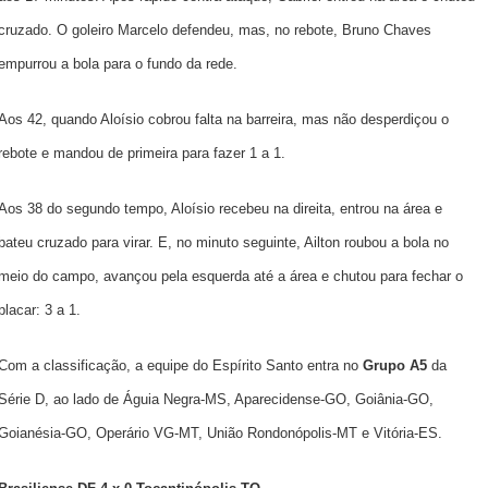
cruzado. O goleiro Marcelo defendeu, mas, no rebote, Bruno Chaves
empurrou a bola para o fundo da rede.
Aos 42, quando Aloísio cobrou falta na barreira, mas não desperdiçou o
rebote e mandou de primeira para fazer 1 a 1.
Aos 38 do segundo tempo, Aloísio recebeu na direita, entrou na área e
bateu cruzado para virar. E, no minuto seguinte, Ailton roubou a bola no
meio do campo, avançou pela esquerda até a área e chutou para fechar o
placar: 3 a 1.
Com a classificação, a equipe do Espírito Santo entra no
Grupo A5
da
Série D, ao lado de Águia Negra-MS, Aparecidense-GO, Goiânia-GO,
Goianésia-GO, Operário VG-MT, União Rondonópolis-MT e Vitória-ES.