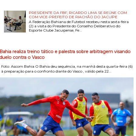
PRESIDENTE DA FBF; RICARDO LIMA SE REÚNE COM
COM VICE-PREFEITO DE RIACHÃO DO JACUÍPE
A Federação Bahiana de Futebol recebeu nesta sexta-feira
(2) a visita do Presidente do Conselho Deliberativo do
Esporte Clube Jacuipense, Fe...
Bahia realiza treino tático e palestra sobre arbitragem visando
duelo contra o Vasco
Foto: Ascom Bahia O Bahia deu sequência, na manhã desta quarta-feira (6)
, à preparação para o confronto diante do Vasco , válido pela 22...