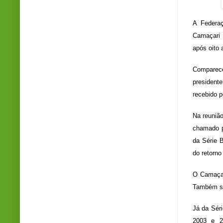
A Federaç
Camaçari F
após oito
Comparece
presidente
recebido p
Na reuniã
chamado p
da Série 
do retorno
O Camaçar
Também sa
Já da Séri
2003 e 2