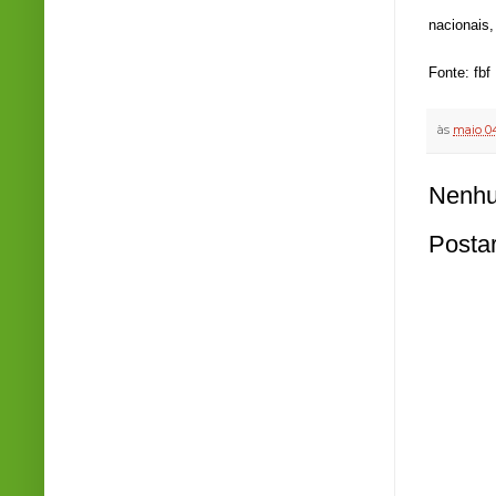
nacionais,
Fonte: fbf
às
maio 04
Nenhu
Posta