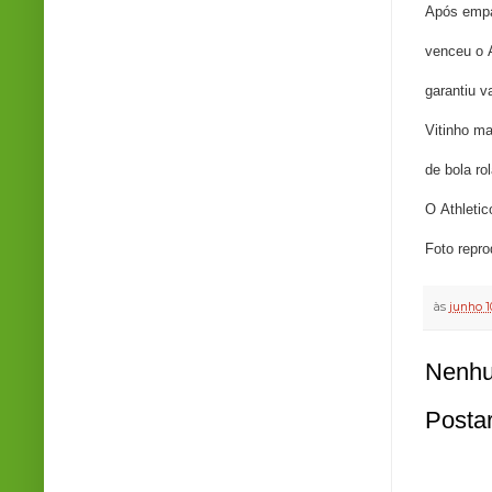
Após empat
venceu o
garantiu v
Vitinho ma
de bola ro
O
Athleti
Foto repr
às
junho 1
Nenhu
Posta