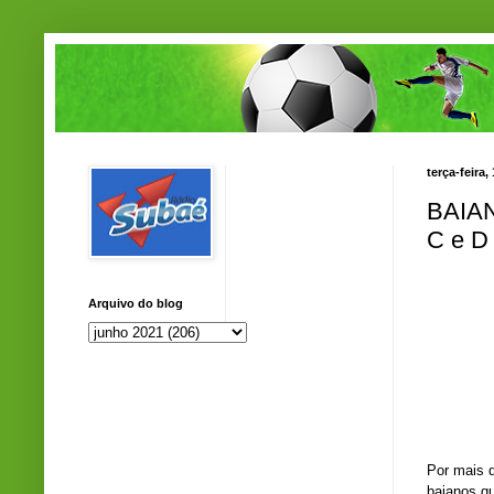
terça-feira
BAIA
C e D
Arquivo do blog
Por mais 
baianos qu