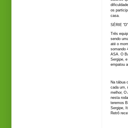
dificuldad
os partici
casa.
SÉRIE “D”
Três equip
sendo uma 
até o mome
somando 4
ASA. O Ba
Sergipe, e
empatou a
Na tábua d
cada um, m
melhor, O 
nesta roda
teremos B
Sergipe, 
Retrô rece