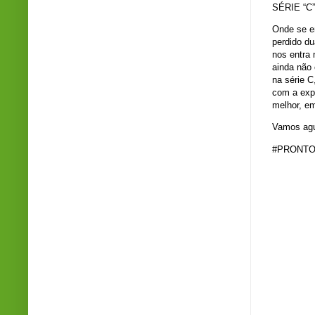
SÉRIE “C”
Onde se e
perdido d
nos entra 
ainda não
na série C
com a expe
melhor, e
Vamos agu
#PRONTO