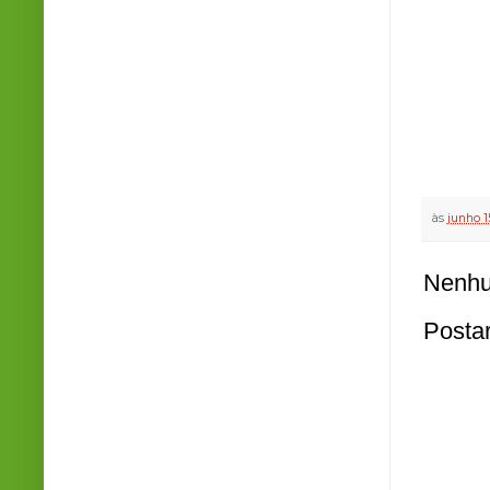
às
junho 1
Nenhu
Posta