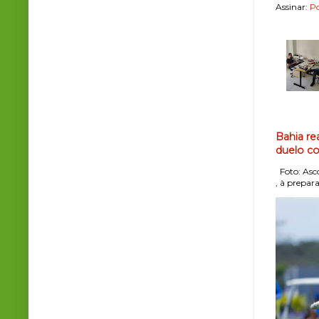
Assinar:
Po
Bahia re
duelo co
Foto: Asco
, à prepara