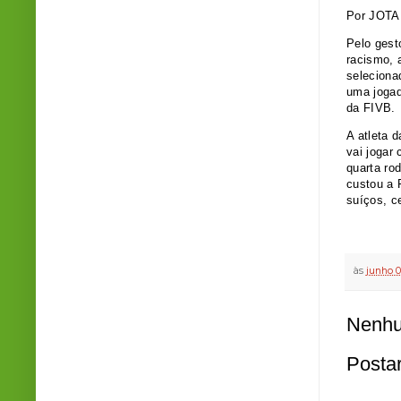
Por JOTA
Pelo gest
racismo, a
seleciona
uma jogad
da FIVB.
A atleta d
vai jogar
quarta ro
custou a 
suíços, ce
às
junho 0
Nenhu
Posta