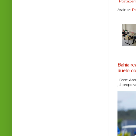
Postagem
Assinar:
Po
Bahia re
duelo co
Foto: Asco
, à prepara