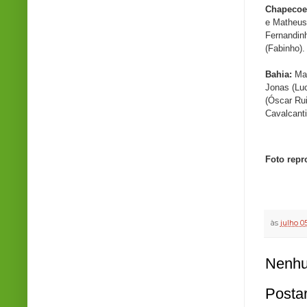
Chapecoe
e Matheus 
Fernandin
(Fabinho)
Bahia:
Mat
Jonas (Lu
(Óscar Rui
Cavalcanti
Foto rep
às
julho 05
Nenhu
Posta