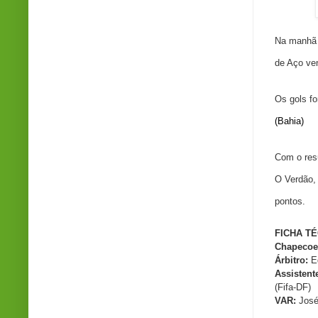
Na manhã 
de Aço ve
Os gols f
(Bahia)
Com o res
O Verdão,
pontos.
FICHA T
Chapecoen
Árbitro:
Ed
Assistent
(Fifa-DF)
VAR:
José