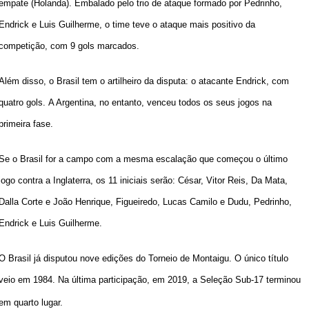
empate (Holanda). Embalado pelo trio de ataque formado por Pedrinho,
Endrick e Luis Guilherme, o time teve o ataque mais positivo da
competição, com 9 gols marcados.
Além disso, o Brasil tem o artilheiro da disputa: o atacante Endrick, com
quatro gols. A Argentina, no entanto, venceu todos os seus jogos na
primeira fase.
Se o Brasil for a campo com a mesma escalação que começou o último
jogo contra a Inglaterra, os 11 iniciais serão: César, Vitor Reis, Da Mata,
Dalla Corte e João Henrique, Figueiredo, Lucas Camilo e Dudu, Pedrinho,
Endrick e Luis Guilherme.
O Brasil já disputou nove edições do Torneio de Montaigu. O único título
veio em 1984. Na última participação, em 2019, a Seleção Sub-17 terminou
em quarto lugar.