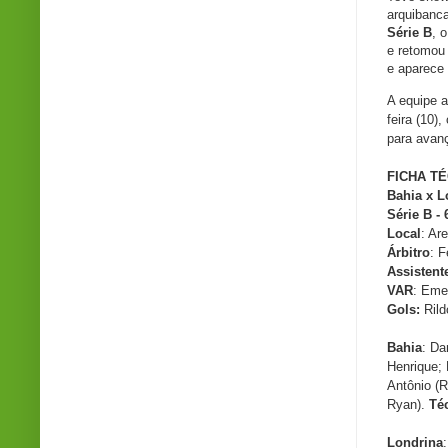
arquibanc
Série B
, 
e retomou 
e aparece
A equipe a
feira (10)
para avanç
FICHA T
Bahia x L
Série B -
Local
: Ar
Árbitro
: 
Assistent
VAR
: Eme
Gols:
Rild
Bahia
: Da
Henrique;
Antônio (R
Ryan).
Té
Londrina