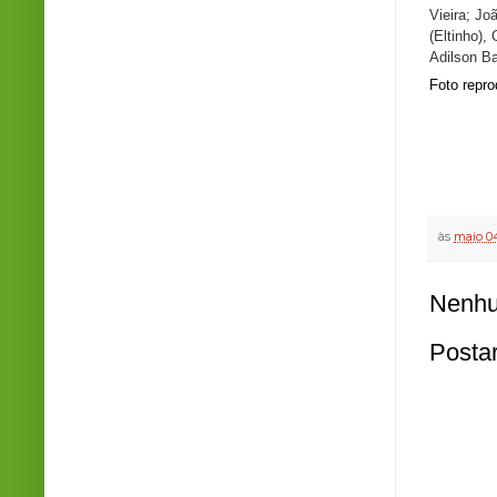
Vieira; Jo
(Eltinho),
Adilson Ba
Foto repr
às
maio 04
Nenhu
Posta