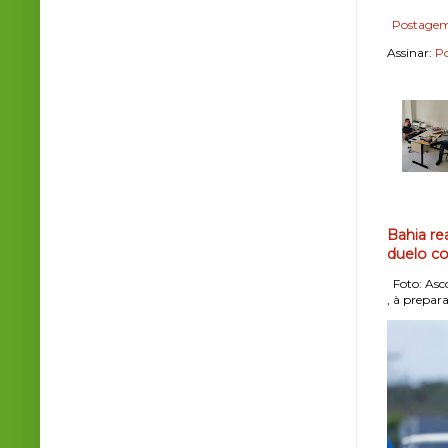
Postagem
Assinar:
Po
Bahia re
duelo co
Foto: Asco
, à prepara