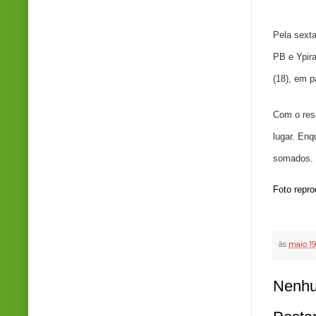
Pela sext
PB
e
Ypir
(18), em p
Com o resu
lugar. En
somados.
Foto repr
às
maio 19
Nenhu