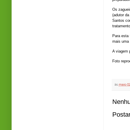
Os zagueir
(adutor da
Santos com
tratamento
Para esta 
mais uma 
A viagem 
Foto repr
às
maio 02
Nenhu
Posta