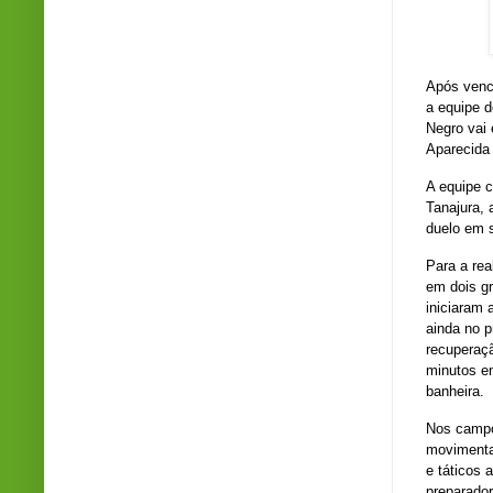
Após vence
a equipe d
Negro vai 
Aparecida
A equipe 
Tanajura, 
duelo em s
Para a rea
em dois gr
iniciaram 
ainda no p
recuperaçã
minutos e
banheira.
Nos campo
movimentar
e táticos 
preparador