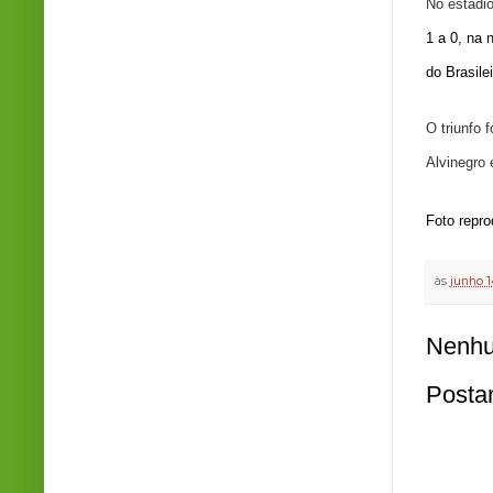
No estádio
1 a 0, na 
do
Brasile
O triunfo 
Alvinegro 
Foto repr
às
junho 1
Nenhu
Posta