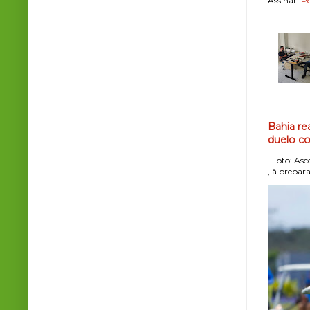
Assinar:
Po
Bahia re
duelo co
Foto: Asco
, à prepara