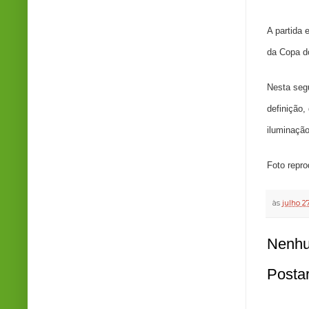
A partida 
da
Copa d
Nesta segu
definição,
iluminação
Foto repr
às
julho 2
Nenhu
Posta