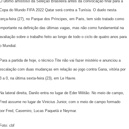
O último amistoso da Seleção Brasileira antes da convocação final para a
Copa do Mundo FIFA 2022 Qatar será contra a Tunísia. O duelo nesta
terça-feira (27), no Parque dos Príncipes, em Paris, tem sido tratado como
importante na definição das últimas vagas, mas não como fundamental na
avaliação sobre o trabalho feito ao longo de todo o ciclo de quatro anos para
o Mundial.
Para a partida de hoje, o técnico Tite não vai fazer mistério e anunciou a
escalação com duas mudanças em relação ao jogo contra Gana, vitória por
3 a 0, na última sexta-feira (23), em Le Havre.
Na lateral direita, Danilo entra no lugar de Eder Militão. No meio de campo,
Fred assume no lugar de Vinicius Junior, com o meio de campo formado
por
Fred
, Casemiro, Lucas Paquetá e Neymar.
Foto: cbf