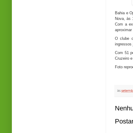
Bahia e O
Nova, às 
Com a exp
aproximar 
O clube d
ingressos 
Com 51 po
Cruzeiro e
Foto repr
às
setembr
Nenhu
Posta