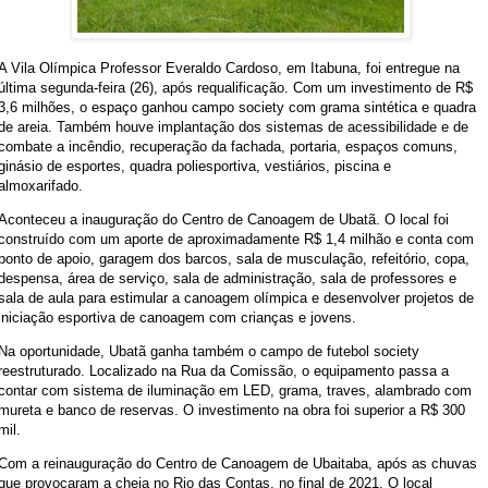
A Vila Olímpica Professor Everaldo Cardoso, em Itabuna, foi entregue na
última segunda-feira (26), após requalificação. Com um investimento de R$
3,6 milhões, o espaço ganhou campo society com grama sintética e quadra
de areia. Também houve implantação dos sistemas de acessibilidade e de
combate a incêndio, recuperação da fachada, portaria, espaços comuns,
ginásio de esportes, quadra poliesportiva, vestiários, piscina e
almoxarifado.
Aconteceu a inauguração do Centro de Canoagem de Ubatã. O local foi
construído com um aporte de aproximadamente R$ 1,4 milhão e conta com
ponto de apoio, garagem dos barcos, sala de musculação, refeitório, copa,
despensa, área de serviço, sala de administração, sala de professores e
sala de aula para estimular a canoagem olímpica e desenvolver projetos de
iniciação esportiva de canoagem com crianças e jovens.
Na oportunidade, Ubatã ganha também o campo de futebol society
reestruturado. Localizado na Rua da Comissão, o equipamento passa a
contar com sistema de iluminação em LED, grama, traves, alambrado com
mureta e banco de reservas. O investimento na obra foi superior a R$ 300
mil.
Com a reinauguração do Centro de Canoagem de Ubaitaba, após as chuvas
que provocaram a cheia no Rio das Contas, no final de 2021. O local