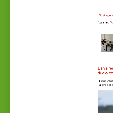
Postagem
Assinar:
Po
Bahia re
duelo co
Foto: Asco
, à prepara