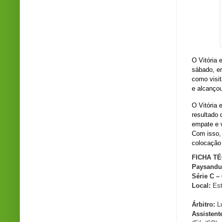
O Vitória 
sábado, e
como visi
e alcançou
O Vitória
resultado 
empate e v
Com isso,
colocação 
FICHA T
Paysandu 
Série C –
Local:
Est
Árbitro:
Lu
Assistent