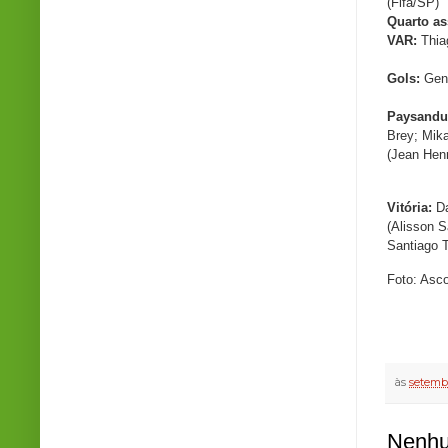
(Fifa/SP)
Quarto as
VAR:
Thia
Gols:
Gení
Paysand
Brey; Mika
(Jean Henr
Vitória:
Da
(Alisson S
Santiago T
Foto: Asco
às
setembr
Nenhu