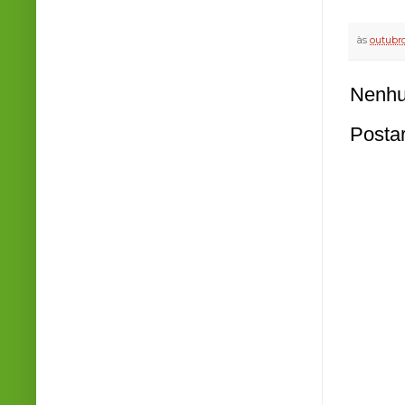
às
outubro
Nenhu
Posta