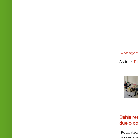
Postagem
Assinar:
Po
Bahia re
duelo co
Foto: Asco
, à prepara