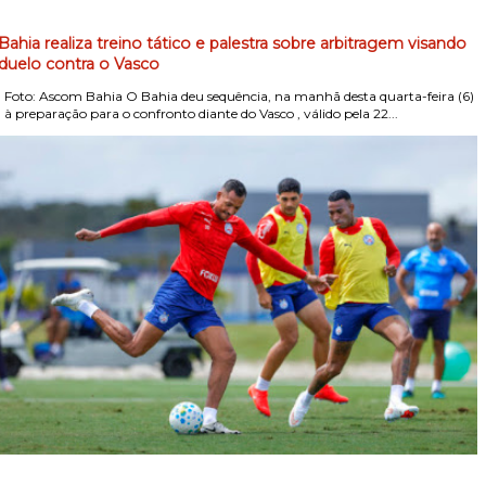
Bahia realiza treino tático e palestra sobre arbitragem visando
duelo contra o Vasco
Foto: Ascom Bahia O Bahia deu sequência, na manhã desta quarta-feira (6)
, à preparação para o confronto diante do Vasco , válido pela 22...