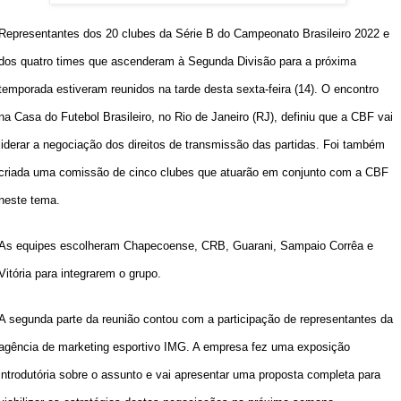
Representantes dos 20 clubes da Série B do Campeonato Brasileiro 2022 e
dos quatro times que ascenderam à Segunda Divisão para a próxima
temporada estiveram reunidos na tarde desta sexta-feira (14). O encontro
na Casa do Futebol Brasileiro, no Rio de Janeiro (RJ), definiu que a CBF vai
liderar a negociação dos direitos de transmissão das partidas. Foi também
criada uma comissão de cinco clubes que atuarão em conjunto com a CBF
neste tema.
As equipes escolheram Chapecoense, CRB, Guarani, Sampaio Corrêa e
Vitória para integrarem o grupo.
A segunda parte da reunião contou com a participação de representantes da
agência de marketing esportivo IMG. A empresa fez uma exposição
introdutória sobre o assunto e vai apresentar uma proposta completa para