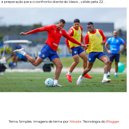
, à preparação para o confronto diante do Vasco , válido pela 22...
Tema Simples. Imagens de tema por
Nikada
. Tecnologia do
Blogger
.