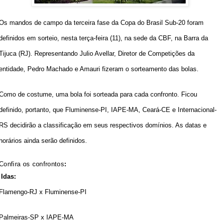
Os mandos de campo da terceira fase da
Copa do Brasil Sub-20
foram
definidos em sorteio, nesta terça-feira (11), na sede da CBF, na Barra da
Tijuca (RJ). Representando Julio Avellar, Diretor de Competições da
entidade, Pedro Machado e Amauri fizeram o sorteamento das bolas.
Como de costume, uma bola foi sorteada para cada confronto. Ficou
definido, portanto, que
Fluminense-PI
,
IAPE-MA
,
Ceará-CE
e
Internacional-
RS
decidirão a classificação em seus respectivos domínios. As datas e
horários ainda serão definidos.
Confira os confrontos
:
Idas:
Flamengo-RJ x Fluminense-PI
Palmeiras-SP x IAPE-MA