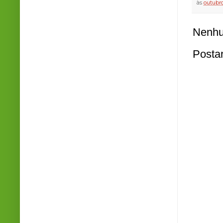
às
outubro
Nenhu
Posta