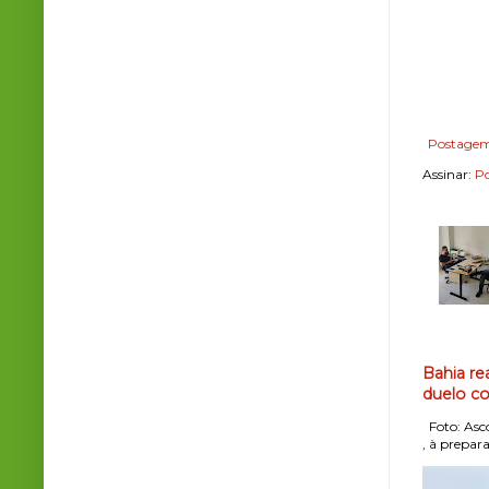
Postagem
Assinar:
Po
Bahia re
duelo co
Foto: Asco
, à prepara