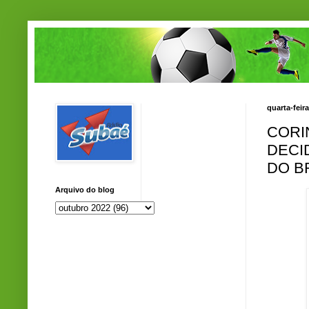
quarta-feir
CORI
DECI
DO B
Arquivo do blog