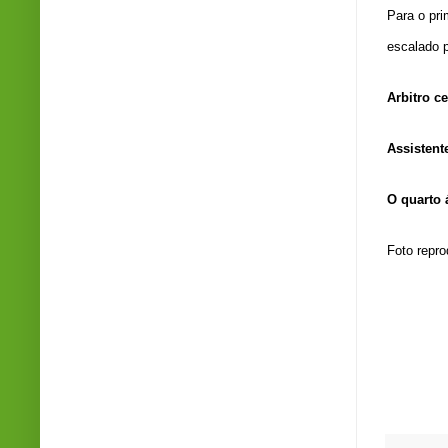
Para o pri
escalado 
Arbitro ce
A
ssistent
O quarto 
Foto repr