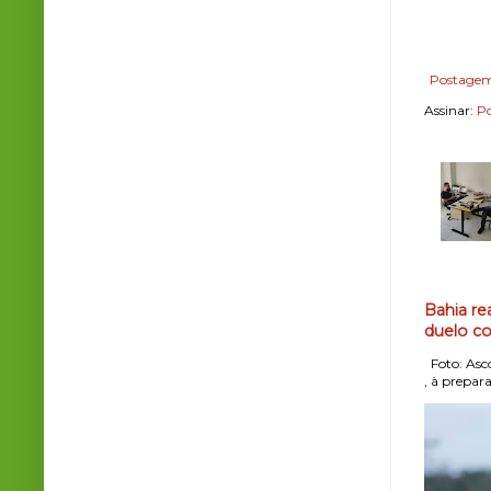
Postagem
Assinar:
Po
Bahia re
duelo co
Foto: Asco
, à prepara