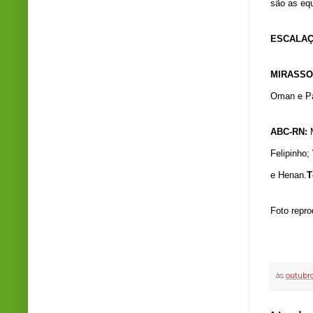
são as equ
ESCALA
MIRASSO
Oman e Pau
ABC-RN:
Felipinho;
e Henan.
T
Foto repr
às
outubro