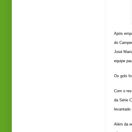
Após empa
do Campeon
José Mari
equipe pau
Os gols fo
Com o resu
da Série C
levantado 
Além da e