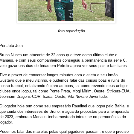
foto reprodução
Por Jota Jota
Bruno Nunes um atacante de 32 anos que teve como último clube o
Manaus, e com seus companheiros conseguiu a permanência na série C,
veio gozar uns dias de férias em Petrolina para ver seus pais e familiares.
Tive o prazer de conversar longos minutos com o atleta e seu irmão
Gustavo que é meu vizinho, e pudemos falar das coisas boas e ruins do
nosso futebol, enfatizando é claro as boas, tal como revendo seus antigos
clubes onde jogou, tal como Ponte Preta, Mogi Mirim, Oeste, Strikers-EUA,
Jeonnam Dragons-COR, Icasa, Oeste, Vila Nova e Juventude.
O jogador hoje tem como seu empresário Raudinei que jogou pelo Bahia, e
que cuida dos interesses de Bruno, e aguarda propostas para a temporada
de 2023, embora o Manaus tenha mostrado interesse na permanência do
jogador.
Pudemos falar das mazelas pelas qual jogadores passam, e que é preciso