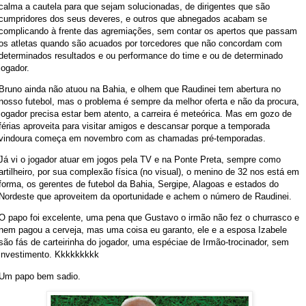
calma a cautela para que sejam solucionadas, de dirigentes que são
cumpridores dos seus deveres, e outros que abnegados acabam se
complicando à frente das agremiações, sem contar os apertos que passam
os atletas quando são acuados por torcedores que não concordam com
determinados resultados e ou performance do time e ou de determinado
jogador.
Bruno ainda não atuou na Bahia, e olhem que Raudinei tem abertura no
nosso futebol, mas o problema é sempre da melhor oferta e não da procura,
jogador precisa estar bem atento, a carreira é meteórica. Mas em gozo de
férias aproveita para visitar amigos e descansar porque a temporada
vindoura começa em novembro com as chamadas pré-temporadas.
Já vi o jogador atuar em jogos pela TV e na Ponte Preta, sempre como
artilheiro, por sua complexão física (no visual), o menino de 32 nos está em
forma, os gerentes de futebol da Bahia, Sergipe, Alagoas e estados do
Nordeste que aproveitem da oportunidade e achem o número de Raudinei.
O papo foi excelente, uma pena que Gustavo o irmão não fez o churrasco e
nem pagou a cerveja, mas uma coisa eu garanto, ele e a esposa Izabele
são fás de carteirinha do jogador, uma espéciae de Irmão-trocinador, sem
investimento. Kkkkkkkkk
Um papo bem sadio.