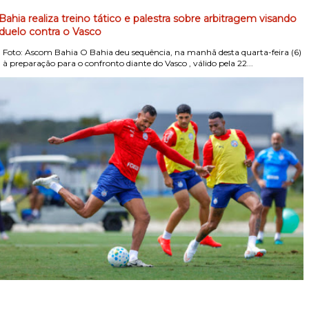
Bahia realiza treino tático e palestra sobre arbitragem visando
duelo contra o Vasco
Foto: Ascom Bahia O Bahia deu sequência, na manhã desta quarta-feira (6)
, à preparação para o confronto diante do Vasco , válido pela 22...