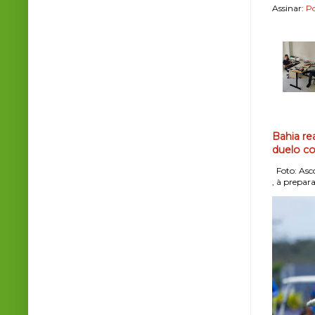
Assinar:
Po
Bahia re
duelo co
Foto: Asco
, à prepara