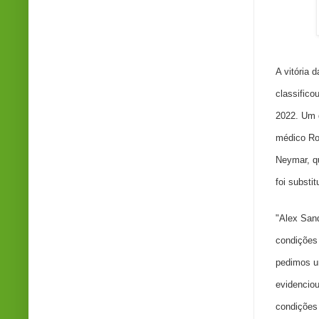
Crédi
A vitória 
classifico
2022. Um d
médico Rod
Neymar, q
foi substit
"Alex Sand
condições 
pedimos u
evidenciou
condições