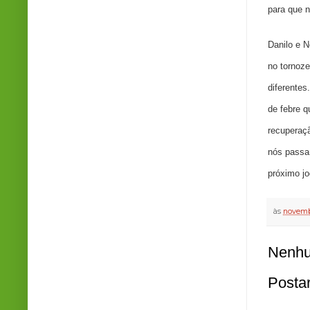
para que 
Danilo e 
no tornoz
diferentes
de febre q
recuperaçã
nós passam
próximo j
às
novemb
Nenhu
Posta