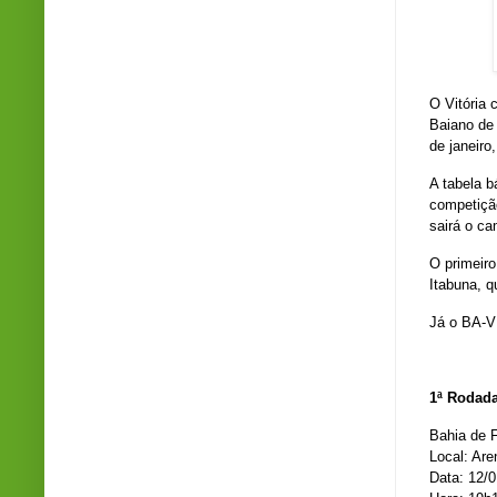
O Vitória
Baiano de 
de janeiro
A tabela b
competição
sairá o ca
O primeiro
Itabuna, q
Já o BA-VI
1ª Rodad
Bahia de F
Local: Are
Data: 12/