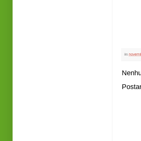
às
novemb
Nenhu
Posta