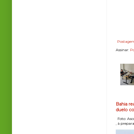
Postagem
Assinar:
Po
Bahia re
duelo co
Foto: Asco
, à prepara