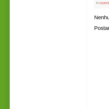
às
novemb
Nenhu
Posta