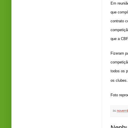
Em reunião
que compõ
contrato c
competição
que a CBF 
Fizeram p
competição
todos os p
os clubes.
Foto repr
às
novemb
Nenhu