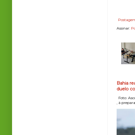
Postagem
Assinar:
Po
Bahia re
duelo co
Foto: Asco
, à prepara