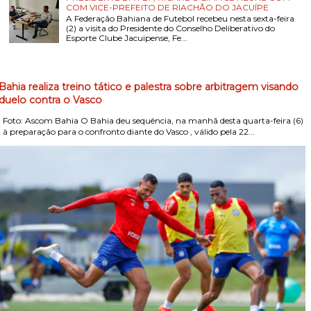
COM VICE-PREFEITO DE RIACHÃO DO JACUÍPE
A Federação Bahiana de Futebol recebeu nesta sexta-feira
(2) a visita do Presidente do Conselho Deliberativo do
Esporte Clube Jacuipense, Fe...
Bahia realiza treino tático e palestra sobre arbitragem visando
duelo contra o Vasco
Foto: Ascom Bahia O Bahia deu sequência, na manhã desta quarta-feira (6)
, à preparação para o confronto diante do Vasco , válido pela 22...