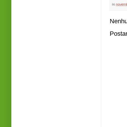
às
novemb
Nenhu
Posta