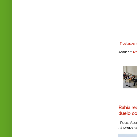
Postagem
Assinar:
Po
Bahia re
duelo co
Foto: Asco
, à prepara