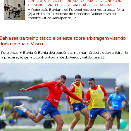
PRESIDENTE DA FBF; RICARDO LIMA SE REÚNE COM
COM VICE-PREFEITO DE RIACHÃO DO JACUÍPE
A Federação Bahiana de Futebol recebeu nesta sexta-feira
(2) a visita do Presidente do Conselho Deliberativo do
Esporte Clube Jacuipense, Fe...
Bahia realiza treino tático e palestra sobre arbitragem visando
duelo contra o Vasco
Foto: Ascom Bahia O Bahia deu sequência, na manhã desta quarta-feira (6)
, à preparação para o confronto diante do Vasco , válido pela 22...