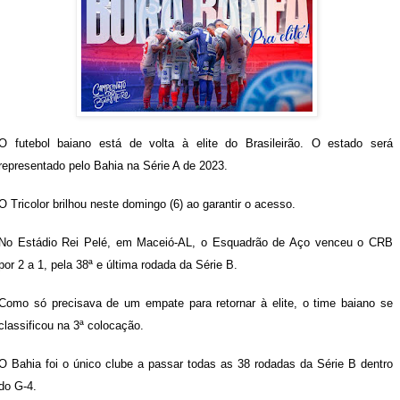
O futebol baiano está de volta à elite do Brasileirão. O estado será
representado pelo Bahia na Série A de 2023.
O Tricolor brilhou neste domingo (6) ao garantir o acesso.
No Estádio Rei Pelé, em Maceió-AL, o Esquadrão de Aço venceu o CRB
por 2 a 1, pela 38ª e última rodada da Série B.
Como só precisava de um empate para retornar à elite, o time baiano se
classificou na 3ª colocação.
O Bahia foi o único clube a passar todas as 38 rodadas da Série B dentro
do G-4.