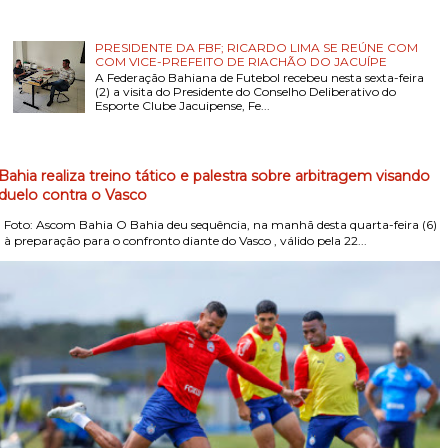
PRESIDENTE DA FBF; RICARDO LIMA SE REÚNE COM
COM VICE-PREFEITO DE RIACHÃO DO JACUÍPE
A Federação Bahiana de Futebol recebeu nesta sexta-feira
(2) a visita do Presidente do Conselho Deliberativo do
Esporte Clube Jacuipense, Fe...
Bahia realiza treino tático e palestra sobre arbitragem visando
duelo contra o Vasco
Foto: Ascom Bahia O Bahia deu sequência, na manhã desta quarta-feira (6)
, à preparação para o confronto diante do Vasco , válido pela 22...