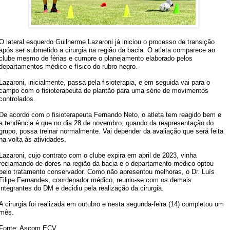
O lateral esquerdo Guilherme Lazaroni já iniciou o processo de transição
após ser submetido a cirurgia na região da bacia. O atleta comparece ao
clube mesmo de férias e cumpre o planejamento elaborado pelos
departamentos médico e físico do rubro-negro.
Lazaroni, inicialmente, passa pela fisioterapia, e em seguida vai para o
campo com o fisioterapeuta de plantão para uma série de movimentos
controlados.
De acordo com o fisioterapeuta Fernando Neto, o atleta tem reagido bem e
a tendência é que no dia 28 de novembro, quando da reapresentação do
grupo, possa treinar normalmente. Vai depender da avaliação que será feita
na volta às atividades.
Lazaroni, cujo contrato com o clube expira em abril de 2023, vinha
reclamando de dores na região da bacia e o departamento médico optou
pelo tratamento conservador. Como não apresentou melhoras, o Dr. Luís
Filipe Fernandes, coordenador médico, reuniu-se com os demais
integrantes do DM e decidiu pela realização da cirurgia.
A cirurgia foi realizada em outubro e nesta segunda-feira (14) completou um
mês.
Fonte: Ascom ECV