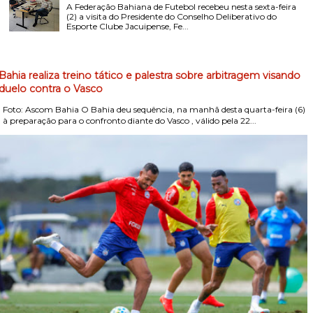
A Federação Bahiana de Futebol recebeu nesta sexta-feira
(2) a visita do Presidente do Conselho Deliberativo do
Esporte Clube Jacuipense, Fe...
Bahia realiza treino tático e palestra sobre arbitragem visando
duelo contra o Vasco
Foto: Ascom Bahia O Bahia deu sequência, na manhã desta quarta-feira (6)
, à preparação para o confronto diante do Vasco , válido pela 22...