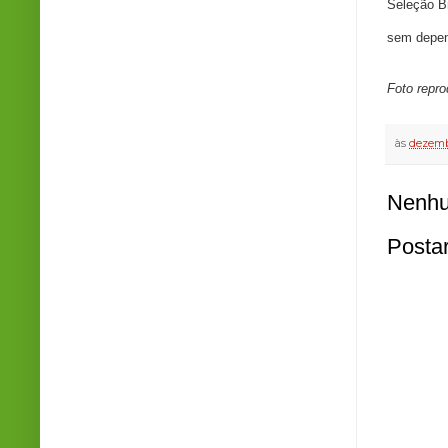
Seleção Br
sem depen
Foto repr
às
dezemb
Nenhu
Posta