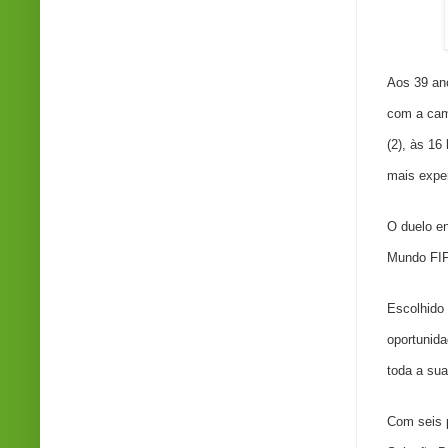
Aos 39 ano
com a cami
(2), às 16 
mais exper
O duelo en
Mundo FIF
Escolhido 
oportunida
toda a sua
Com seis p