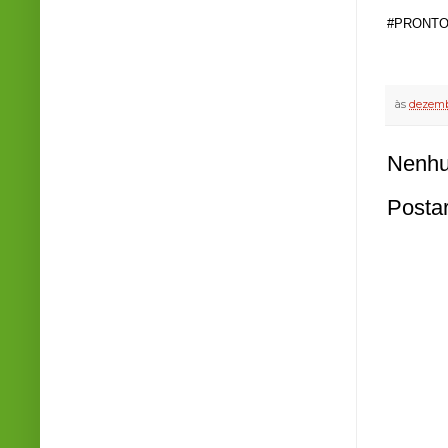
#PRONTO
às
dezemb
Nenhu
Posta