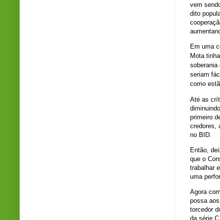
vem sendo 
dito popul
cooperação
aumentand
Em uma co
Mota tinha
soberania 
seriam fác
como estã
Até as crí
diminuind
primeiro de
credores, 
no BID.
Então, dei
que o Cons
trabalhar 
uma perfor
Agora com
possa aos 
torcedor d
da série C