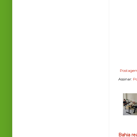
Postagem
Assinar:
Po
Bahia re