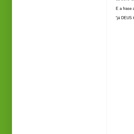
E a frase 
“já DEUS t