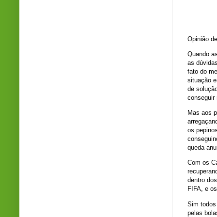
Fo
Opinião de
Quando as
as dúvidas
fato do m
situação e
de soluçã
conseguir 
Mas aos po
arregaçan
os pepinos
conseguin
queda anu
Com os Ca
recuperan
dentro dos
FIFA, e os
Sim todos
pelas bola