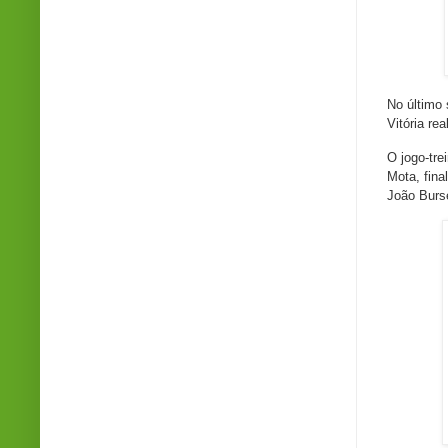
No último 
Vitória re
O jogo-tre
Mota, fina
João Burs