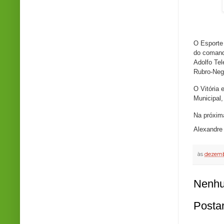
Fo
O Esporte 
do comando
Adolfo Tel
Rubro-Neg
O Vitória 
Municipal
Na próxima
Alexandre
às
dezemb
Nenhu
Posta