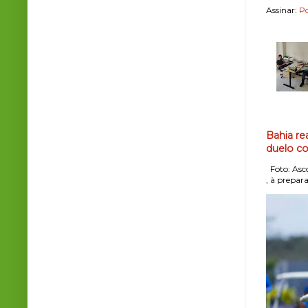
Assinar:
Po
Bahia re
duelo co
Foto: Asco
, à prepara