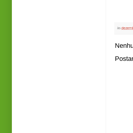
às
dezemb
Nenhu
Posta