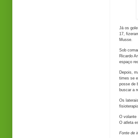
Já os gole
17, fizera
Musse.
Sob coman
Ricardo Am
espaço red
Depois, m
times se 
posse de b
buscar a 
Os laterai
fisioterap
O volante 
O atleta 
Fonte de 