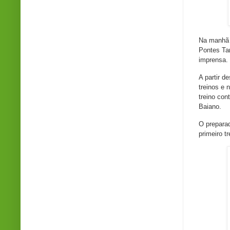
Na manhã d
Pontes Tan
imprensa.
A partir d
treinos e 
treino con
Baiano.
O preparad
primeiro t