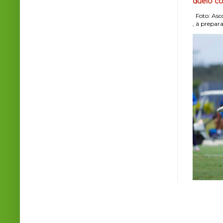
duelo co
Foto: Asco
, à prepara