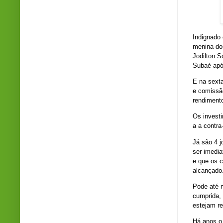
Indignado 
menina dos
Jodilton S
Subaé após
E na sexta
e comissã
rendimento
Os invest
a a contra
Já são 4 j
ser imedia
e que os 
alcançado
Pode até 
cumprida,
estejam r
Há anos o 