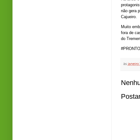
protagoni
não gera p
Cajueiro.
Muito embo
fora de ca
do Tremen
#PRONTO
às
janeiro 
Nenhu
Posta