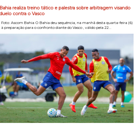
Bahia realiza treino tático e palestra sobre arbitragem visando
duelo contra o Vasco
Foto: Ascom Bahia O Bahia deu sequência, na manhã desta quarta-feira (6)
, à preparação para o confronto diante do Vasco , válido pela 22...