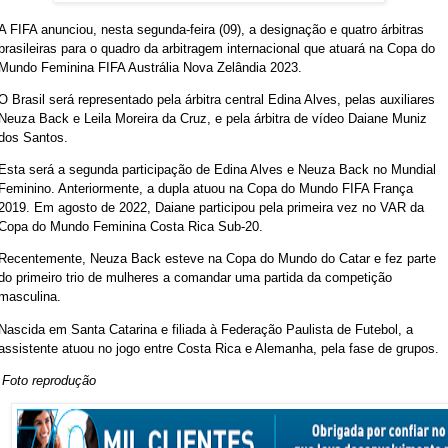
A FIFA anunciou, nesta segunda-feira (09), a designação e quatro árbitras
brasileiras para o quadro da arbitragem internacional que atuará na Copa do
Mundo Feminina FIFA Austrália Nova Zelândia 2023.
O Brasil será representado pela árbitra central Edina Alves, pelas auxiliares
Neuza Back e Leila Moreira da Cruz, e pela árbitra de vídeo Daiane Muniz
dos Santos.
Esta será a segunda participação de Edina Alves e Neuza Back no Mundial
Feminino. Anteriormente, a dupla atuou na Copa do Mundo FIFA França
2019. Em agosto de 2022, Daiane participou pela primeira vez no VAR da
Copa do Mundo Feminina Costa Rica Sub-20.
Recentemente, Neuza Back esteve na Copa do Mundo do Catar e fez parte
do primeiro trio de mulheres a comandar uma partida da competição
masculina.
Nascida em Santa Catarina e filiada à Federação Paulista de Futebol, a
assistente atuou no jogo entre Costa Rica e Alemanha, pela fase de grupos.
Foto reprodução