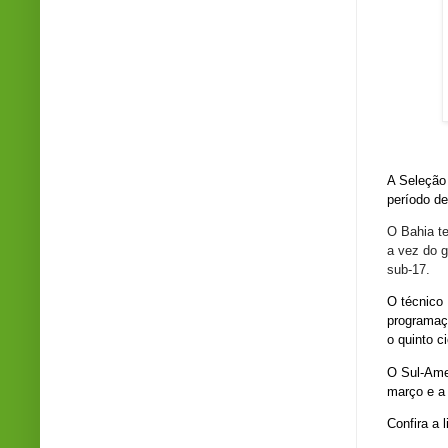
Fot
A Seleção
período de
O
Bahia
te
a vez do g
sub-17
.
O técnico 
programaçã
o quinto c
O Sul-Amer
março e a
Confira a l