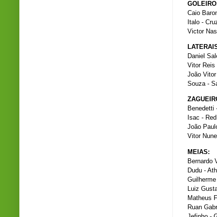
GOLEIRO
Caio Baro
Italo - Cru
Victor Nas
LATERAIS
Daniel Sa
Vitor Reis
João Vitor 
Souza - S
ZAGUEIR
Benedetti 
Isac - Red
João Paulo
Vitor Nune
MEIAS:
Bernardo V
Dudu - Ath
Guilherme 
Luiz Gusta
Matheus Fe
Ruan Gabri
Jefinho - 