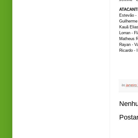
ATACANT
Estevão -
Guilherme 
Kauã Elia
Lorran - 
Matheus R
Rayan - V
Ricardo - 
às
janeiro 
Nenhu
Posta