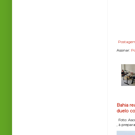
Postagem
Assinar:
Po
Bahia re
duelo co
Foto: Asco
, à prepara