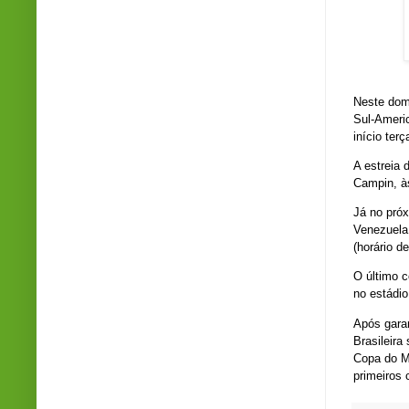
Cr
Neste dom
Sul-Ameri
início terç
A estreia 
Campin, às
Já no próx
Venezuela
(horário de
O último c
no estádio
Após garan
Brasileira
Copa do M
primeiros