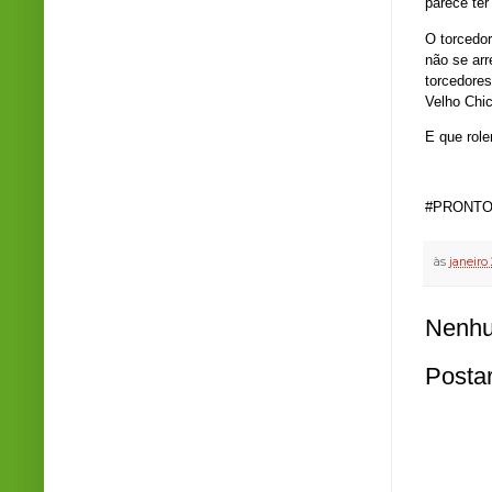
parece ter
O torcedor
não se arr
torcedores
Velho Chic
E que role
#PRONTO
às
janeiro
Nenhu
Posta