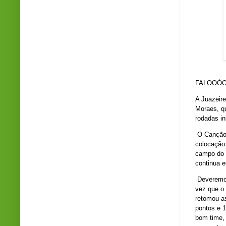
fot
FALOOÓO 
A Juazeire
Moraes, q
rodadas ini
O Canção d
colocação 
campo do 
continua 
Deveremos
vez que o 
retomou as
pontos e 
bom time,