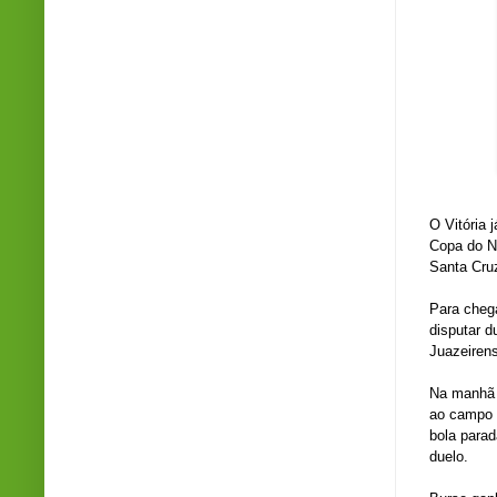
Fo
O Vitória 
Copa do No
Santa Cru
Para chega
disputar d
Juazeirens
Na manhã d
ao campo 
bola parad
duelo.