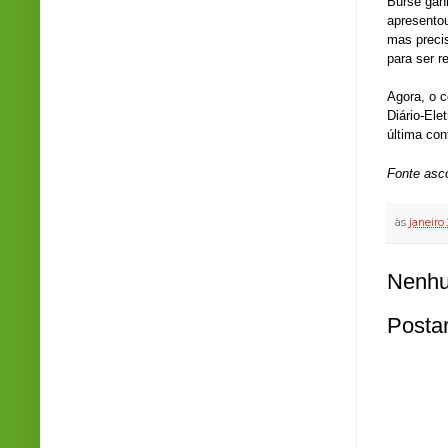
Burse ganh
apresento
mas precis
para ser r
Agora, o c
Diário-Ele
última co
Fonte asco
às
janeiro
Nenhu
Posta