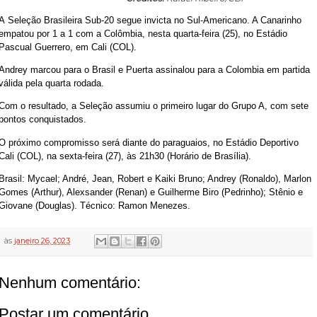
A Seleção Brasileira Sub-20 segue invicta no Sul-Americano. A Canarinho
empatou por 1 a 1 com a Colômbia, nesta quarta-feira (25), no Estádio
Pascual Guerrero, em Cali (COL).
Andrey marcou para o Brasil e Puerta assinalou para a Colombia em partida
válida pela quarta rodada.
Com o resultado, a Seleção assumiu o primeiro lugar do Grupo A, com sete
pontos conquistados.
O próximo compromisso será diante do paraguaios, no Estádio Deportivo
Cali (COL), na sexta-feira (27), às 21h30 (Horário de Brasília).
Brasil: Mycael; André, Jean, Robert e Kaiki Bruno; Andrey (Ronaldo), Marlon
Gomes (Arthur), Alexsander (Renan) e Guilherme Biro (Pedrinho); Stênio e
Giovane (Douglas). Técnico: Ramon Menezes.
às
janeiro 26, 2023
Nenhum comentário:
Postar um comentário