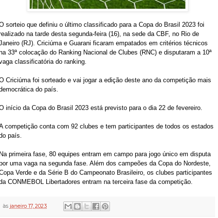
O sorteio que definiu o último classificado para a Copa do Brasil 2023 foi
realizado na tarde desta segunda-feira (16), na sede da CBF, no Rio de
Janeiro (RJ). Criciúma e Guarani ficaram empatados em critérios técnicos
na 33ª colocação do Ranking Nacional de Clubes (RNC) e disputaram a 10ª
vaga classificatória do ranking.
O Criciúma foi sorteado e vai jogar a edição deste ano da competição mais
democrática do país.
O início da Copa do Brasil 2023 está previsto para o dia 22 de fevereiro.
A competição conta com 92 clubes e tem participantes de todos os estados
do país.
Na primeira fase, 80 equipes entram em campo para jogo único em disputa
por uma vaga na segunda fase. Além dos campeões da Copa do Nordeste,
Copa Verde e da Série B do Campeonato Brasileiro, os clubes participantes
da CONMEBOL Libertadores entram na terceira fase da competição.
às
janeiro 17, 2023