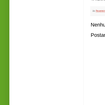
às
fevereir
Nenhu
Posta