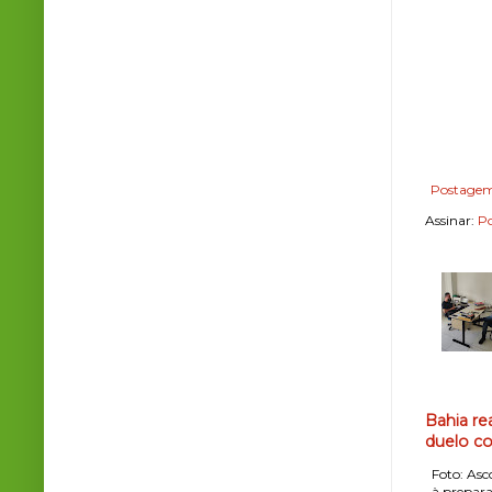
Postagem
Assinar:
Po
Bahia re
duelo co
Foto: Asco
, à prepara