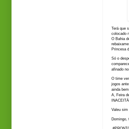
Terá que s
colocado n
O Bahia de
rebaixame
Princesa d
Só o despo
comparece
afinado n
O time ve
jogos ante
ainda bem 
A, Feira d
INACEITÁ
Valeu sim 
Domingo, t
#PRONTO