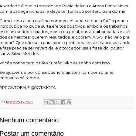
A verdade é que o torcedor do Bahia deixou a Arena Fonte Nova
com a cabeça inchada, e deve ter tomado sonífero para dormir.
Como tudo ainda está no começo, espera-se que a SAF a pouco
introduzida no clube surta efeitos positivos, embora os trabalhos
estejam sendo iniciados, mas o da geral, das arquibancadas e até
dos camarotes, querem resultados, e cobram. A SAF não veio pra
mudar? Que não seja para pior, o problema está se apresentando,
a fase precisa ser revertida, e o torcedor usa a frase do locutor
show Silvio Mendes...
Vocês conhecem o Kiko? Então Kiko eu tenho com isso.
Se ajustem, e por consequência, ajustem também o time,
enquanto há tempo.
#PRONTOFALEI@JOTAJOTA.
às
fevereiro 15, 2023
Nenhum comentário:
Postar um comentário