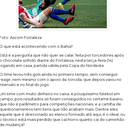
Foto: Ascom Fortaleza
O que está acontecendo com o Bahia?
Está é a pergunta que não quer se calar, feita por torcedores após
o chocolate sofrido diante do Fortaleza, nesta terça-feira (14)
jogando em casa, partida válida pela Copa do Nordeste.
O time levou três gols ainda no primeiro tempo, sem conseguir
reagir, nem mesmo com o apoio da torcida, que depois vaiou no
intervalo e no final do jogo.
Um time com muito dinheiro no caixa, e pouquíssimo futebol em
campo, pois resultados só foram conseguidos no certame baiano,
que não é parâmetro para competições nacionais, e a cartilha de
questionamentos tem itens que não acabam mais. Dentre eles
aquele que é direcionado ao elenco formado até aqui, é o ideal, ou
o técnico está mais perdido que cachorro quanto cai do caminhão
de mudança?