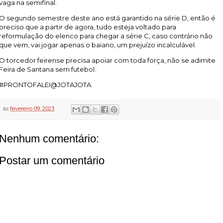
vaga na semifinal.
O segundo semestre deste ano está garantido na série D, então é
preciso que a partir de agora, tudo esteja voltado para
reformulação do elenco para chegar a série C, caso contrário não
que vem, vai jogar apenas o baiano, um prejuízo incalculável.
O torcedor feirense precisa apoiar com toda força, não se adimite
Feira de Santana sem futebol.
#PRONTOFALEI@JOTAJOTA
às
fevereiro 09, 2023
Nenhum comentário:
Postar um comentário