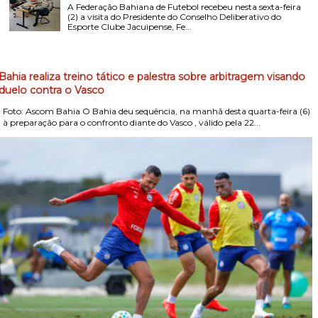
A Federação Bahiana de Futebol recebeu nesta sexta-feira
(2) a visita do Presidente do Conselho Deliberativo do
Esporte Clube Jacuipense, Fe...
Bahia realiza treino tático e palestra sobre arbitragem visando
duelo contra o Vasco
Foto: Ascom Bahia O Bahia deu sequência, na manhã desta quarta-feira (6)
, à preparação para o confronto diante do Vasco , válido pela 22...