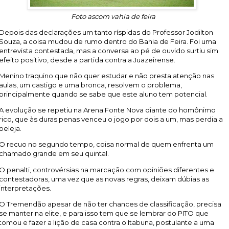
Foto ascom vahia de feira
Depois das declarações um tanto ríspidas do Professor Jodilton
Souza, a coisa mudou de rumo dentro do Bahia de Feira. Foi uma
entrevista contestada, mas a conversa ao pé de ouvido surtiu sim
efeito positivo, desde a partida contra a Juazeirense.
Menino traquino que não quer estudar e não presta atenção nas
aulas, um castigo e uma bronca, resolvem o problema,
principalmente quando se sabe que este aluno tem potencial.
A evolução se repetiu na Arena Fonte Nova diante do homônimo
rico, que às duras penas venceu o jogo por dois a um, mas perdia a
peleja.
O recuo no segundo tempo, coisa normal de quem enfrenta um
chamado grande em seu quintal.
O penalti, controvérsias na marcação com opiniões diferentes e
contestadoras, uma vez que as novas regras, deixam dúbias as
interpretações.
O Tremendão apesar de não ter chances de classificação, precisa
se manter na elite, e para isso tem que se lembrar do PITO que
tomou e fazer a lição de casa contra o Itabuna, postulante a uma